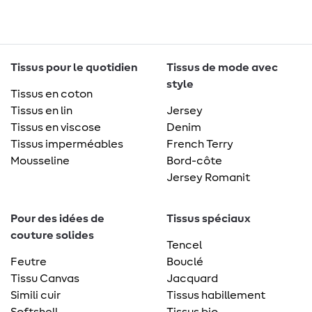
Tissus pour le quotidien
Tissus de mode avec
style
Tissus en coton
Tissus en lin
Jersey
Tissus en viscose
Denim
Tissus imperméables
French Terry
Mousseline
Bord-côte
Jersey Romanit
Pour des idées de
Tissus spéciaux
couture solides
Tencel
Feutre
Bouclé
Tissu Canvas
Jacquard
Simili cuir
Tissus habillement
Softshell
Tissus bio