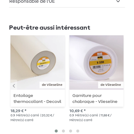
Responsable de l'UE
Peut-être aussi intéressant
de Vlieseline
de Vlieseline
Entoilage
Garniture pour
G
thermocollant - Decovil
chabraque - Vlieseline
V
1
S320 thermocollante
b
18,29 € *
10,69 € *
17,
0.9
Mètre(s) carré
| 20,32 € /
0.9
Mètre(s) carré
| 11,88 € /
0.7
Mètre(s) carré
Mètre(s) carré
Mèt