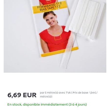
par
5
mètre(s)
avec TVA
(
Prix de base
1,34 € /
6,69 EUR
mètre(s)
)
En stock, disponible immédiatement (3 à 4 jours)