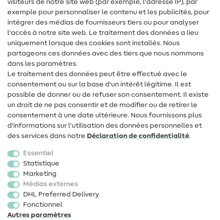
visiteurs de notre site web (par exemple, l'adresse IP), par
Tutos de couture
exemple pour personnaliser le contenu et les publicités, pour
intégrer des médias de fournisseurs tiers ou pour analyser
Aide & contact
l'accès à notre site web. Le traitement des données a lieu
uniquement lorsque des cookies sont installés. Nous
Contact
partageons ces données avec des tiers que nous nommons
dans les paramètres.
Changement de propriétaire
Le traitement des données peut être effectué avec le
consentement ou sur la base d'un intérêt légitime. Il est
FAQ
possible de donner ou de refuser son consentement. Il existe
Droit de rétractation
un droit de ne pas consentir et de modifier ou de retirer le
consentement à une date ultérieure. Nous fournissons plus
Populaire
d'informations sur l'utilisation des données personnelles et
des services dans notre
Déclaration de confidentialité
.
Tissus
Essentiel
Accessoires de couture
Statistique
Marketing
Promotions
Médias externes
DHL Preferred Delivery
Fonctionnel
Autres paramètres