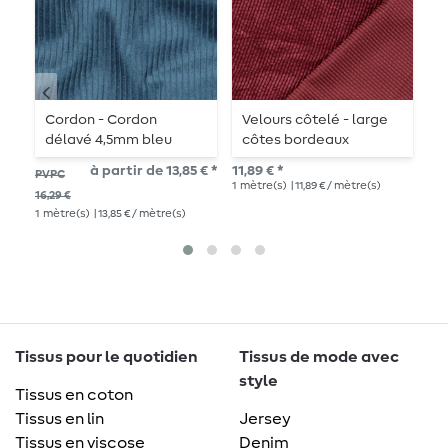
Cordon - Cordon
Velours côtelé - large
V
délavé 4,5mm bleu
côtes bordeaux
a
océan
à partir de 13,85 € *
11,89 € *
16,
PVPC
1
mètre(s)
| 11,89 € / mètre(s)
1
mè
16,29 €
1
mètre(s)
| 13,85 € / mètre(s)
Tissus pour le quotidien
Tissus de mode avec
style
Tissus en coton
Tissus en lin
Jersey
Tissus en viscose
Denim