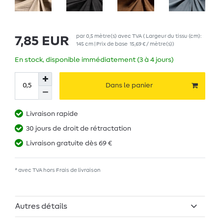
par
0,5
mètre(s)
avec TVA
( Largeur du tissu (cm):
7,85 EUR
145 cm | Prix de base
15,69 € / mètre(s)
)
En stock, disponible immédiatement (3 à 4 jours)
Dans le panier
Livraison rapide
30 jours de droit de rétractation
Livraison gratuite dès 69 €
* avec TVA hors
Frais de livraison
Autres détails