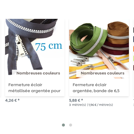
Nombreuses couleurs
Nombreuses couleurs
Fermeture éclair
Fermeture éclair
métallisée argentée pour
argentée, bande de 6,5
veste, séparable 75 cm
mm - longueur 3 m -
4,26 € *
5,88 € *
métallisée
3
mètre(s)
| 1,96 € / mètre(s)