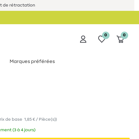
it de rétractation
0
0
Marques préférées
rix de base
1,85 € / Pièce(s)
)
ment (3 à 4 jours)