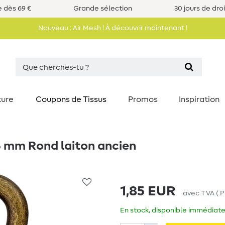
e dès 69 €
Grande sélection
30 jours de dro
Nouveau : Air Mesh ! À découvrir maintenant !
ture
Coupons de Tissus
Promos
Inspiration
 mm Rond laiton ancien
1,85 EUR
avec TVA
(
P
En stock, disponible immédiate