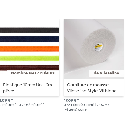
Nombreuses couleurs
de Vlieseline
Elastique 10mm Uni - 2m
Garniture en mousse -
N
pièce
Vlieseline Style-Vil blanc
V
t
1,89 € *
17,69 € *
8,5
2
mètre(s)
| 0,94 € / mètre(s)
0.72
Mètre(s) carré
| 24,57 € /
0.9
Mètre(s) carré
car