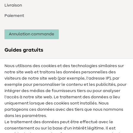
Livraison
Paiement
Annulation commande
Guides gratuits
Lexique des tissus
Nous utilisons des cookies et des technologies similaires sur
notre site web et traitons les données personnelles des
Lexique de couture
visiteurs de notre site web (par exemple, l'adresse IP), par
Tutos de couture
exemple pour personnaliser le contenu et les publicités, pour
intégrer des médias de fournisseurs tiers ou pour analyser
Aide & contact
l'accès à notre site web. Le traitement des données a lieu
uniquement lorsque des cookies sont installés. Nous
Contact
partageons ces données avec des tiers que nous nommons
dans les paramètres.
Changement de propriétaire
Le traitement des données peut être effectué avec le
consentement ou sur la base d'un intérêt légitime. Il est
FAQ