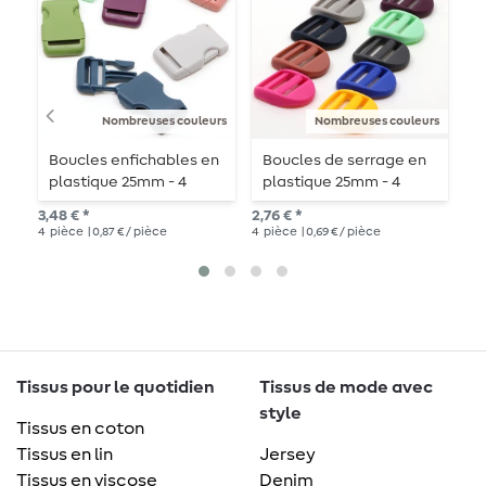
Nombreuses couleurs
Nombreuses couleurs
Boucles enfichables en
Boucles de serrage en
B
plastique 25mm - 4
plastique 25mm - 4
p
pièces
pièces
-
3,48 € *
2,76 € *
3,4
4
pièce
| 0,87 € / pièce
4
pièce
| 0,69 € / pièce
4
p
Tissus pour le quotidien
Tissus de mode avec
style
Tissus en coton
Tissus en lin
Jersey
Tissus en viscose
Denim