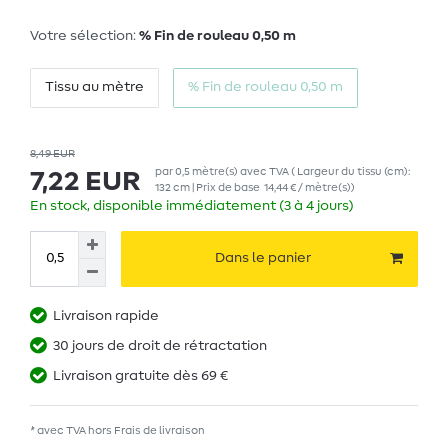
Votre sélection:
% Fin de rouleau 0,50 m
Tissu au mètre
% Fin de rouleau 0,50 m
8,49 EUR
par
0,5
mètre(s)
avec TVA
( Largeur du tissu (cm):
7,22 EUR
132 cm | Prix de base
14,44 € / mètre(s)
)
En stock, disponible immédiatement (3 à 4 jours)
Dans le panier
Livraison rapide
30 jours de droit de rétractation
Livraison gratuite dès 69 €
* avec TVA hors
Frais de livraison