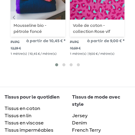
Mousseline bio -
Voile de coton -
V
pétrole foncé
collection Rose vif
H
b
à partir de 10,45 € *
à partir de 9,00 € *
PVPC
PVPC
PV
12,29 €
10,59 €
15,
1
mètre(s)
| 10,45 € / mètre(s)
1
mètre(s)
| 9,00 € / mètre(s)
1
mè
Tissus pour le quotidien
Tissus de mode avec
style
Tissus en coton
Tissus en lin
Jersey
Tissus en viscose
Denim
Tissus imperméables
French Terry