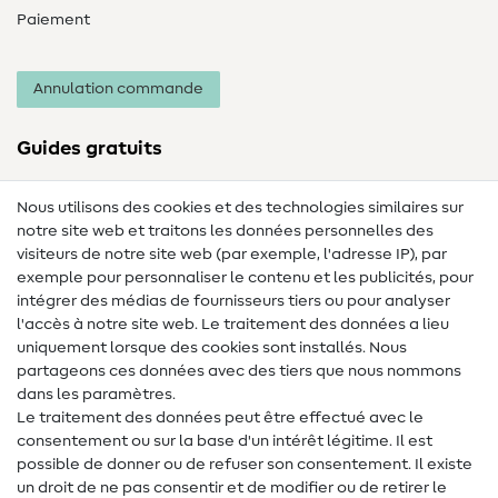
Paiement
Annulation commande
Guides gratuits
Lexique des tissus
Nous utilisons des cookies et des technologies similaires sur
notre site web et traitons les données personnelles des
Lexique de couture
visiteurs de notre site web (par exemple, l'adresse IP), par
Tutos de couture
exemple pour personnaliser le contenu et les publicités, pour
intégrer des médias de fournisseurs tiers ou pour analyser
Aide & contact
l'accès à notre site web. Le traitement des données a lieu
uniquement lorsque des cookies sont installés. Nous
Contact
partageons ces données avec des tiers que nous nommons
dans les paramètres.
Changement de propriétaire
Le traitement des données peut être effectué avec le
consentement ou sur la base d'un intérêt légitime. Il est
FAQ
possible de donner ou de refuser son consentement. Il existe
Droit de rétractation
un droit de ne pas consentir et de modifier ou de retirer le