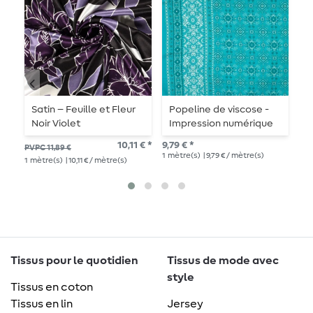
Satin – Feuille et Fleur
Popeline de viscose -
V
Noir Violet
Impression numérique
U
bordures ethniques
10,11 € *
9,79 € *
10,
PVPC 11,89 €
Turquoise
1
mètre(s)
| 9,79 € / mètre(s)
1
mè
1
mètre(s)
| 10,11 € / mètre(s)
Tissus pour le quotidien
Tissus de mode avec
style
Tissus en coton
Tissus en lin
Jersey