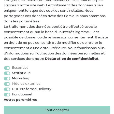
intégrer des médias de fournisseurs tiers ou pour analyser
Aide & contact
l'accès à notre site web. Le traitement des données a lieu
uniquement lorsque des cookies sont installés. Nous
Contact
partageons ces données avec des tiers que nous nommons
dans les paramètres.
Changement de propriétaire
Le traitement des données peut être effectué avec le
consentement ou sur la base d'un intérêt légitime. Il est
FAQ
possible de donner ou de refuser son consentement. Il existe
Droit de rétractation
un droit de ne pas consentir et de modifier ou de retirer le
consentement à une date ultérieure. Nous fournissons plus
Populaire
d'informations sur l'utilisation des données personnelles et
des services dans notre
Déclaration de confidentialité
.
Tissus
Essentiel
Accessoires de couture
Statistique
Marketing
Promotions
Médias externes
DHL Preferred Delivery
Fonctionnel
Autres paramètres
Tout accepter