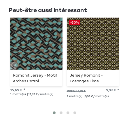
Peut-être aussi intéressant
-30%
-
Romanit Jersey - Motif
Jersey Romanit -
J
Arches Petrol
Losanges Lime
L
15,69 € *
9,93 € *
PVPC 14,19 €
PVP
1
mètre(s)
| 15,69 € / mètre(s)
1
mètre(s)
| 9,93 € / mètre(s)
1
mè