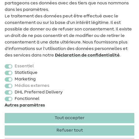
Contact
partageons ces données avec des tiers que nous nommons
dans les paramètres.
Changement de propriétaire
Le traitement des données peut être effectué avec le
consentement ou sur la base d'un intérêt légitime. Il est
FAQ
possible de donner ou de refuser son consentement. Il existe
Droit de rétractation
un droit de ne pas consentir et de modifier ou de retirer le
consentement à une date ultérieure. Nous fournissons plus
Populaire
d'informations sur l'utilisation des données personnelles et
des services dans notre
Déclaration de confidentialité
.
Tissus
Essentiel
Accessoires de couture
Statistique
Marketing
Promotions
Médias externes
DHL Preferred Delivery
Fonctionnel
Autres paramètres
Tout accepter
Mentions légales
Protection des données
CGV
Droit
de rétractation
Refuser tout