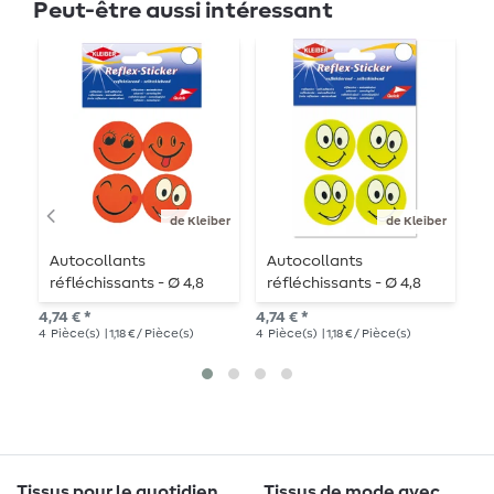
Peut-être aussi intéressant
de Kleiber
de Kleiber
Autocollants
Autocollants
P
réfléchissants - Ø 4,8
réfléchissants - Ø 4,8
cm - 4 pièces - orange
cm - 4 pièces - jaune
2,6
4,74 € *
4,74 € *
fluo
fluo
4
Pièce(s)
| 1,18 € / Pièce(s)
4
Pièce(s)
| 1,18 € / Pièce(s)
Tissus pour le quotidien
Tissus de mode avec