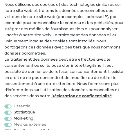
Lexique des tissus
Nous utilisons des cookies et des technologies similaires sur
notre site web et traitons les données personnelles des
Lexique de couture
visiteurs de notre site web (par exemple, l'adresse IP), par
Tutos de couture
exemple pour personnaliser le contenu et les publicités, pour
intégrer des médias de fournisseurs tiers ou pour analyser
Aide & contact
l'accès à notre site web. Le traitement des données a lieu
uniquement lorsque des cookies sont installés. Nous
Contact
partageons ces données avec des tiers que nous nommons
dans les paramètres.
Changement de propriétaire
Le traitement des données peut être effectué avec le
consentement ou sur la base d'un intérêt légitime. Il est
FAQ
possible de donner ou de refuser son consentement. Il existe
Droit de rétractation
un droit de ne pas consentir et de modifier ou de retirer le
consentement à une date ultérieure. Nous fournissons plus
Populaire
d'informations sur l'utilisation des données personnelles et
des services dans notre
Déclaration de confidentialité
.
Tissus
Essentiel
Accessoires de couture
Statistique
Marketing
Promotions
Médias externes