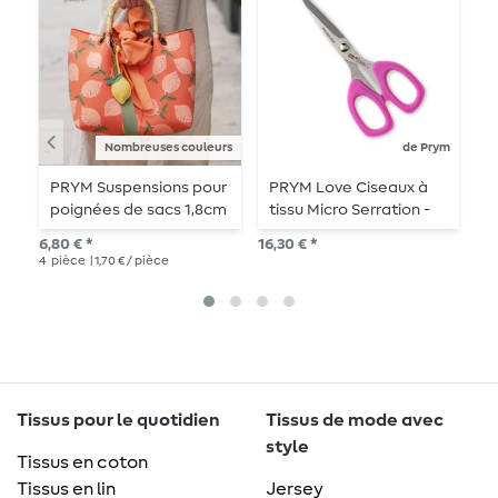
Nombreuses couleurs
de Prym
PRYM Suspensions pour
PRYM Love Ciseaux à
P
poignées de sacs 1,8cm
tissu Micro Serration -
m
13,5 cm - rose
6,80 € *
16,30 € *
3,2
4
pièce
| 1,70 € / pièce
2
p
Tissus pour le quotidien
Tissus de mode avec
style
Tissus en coton
Tissus en lin
Jersey