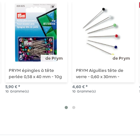
de Prym
de Prym
PRYM épingles à tête
PRYM Aiguilles tête de
perlée 0,58 x 40 mm - 10g
verre - 0,60 x 30mm -
multicolores - 10g
5,90 € *
4,60 € *
10
Gramme(s)
10
Gramme(s)