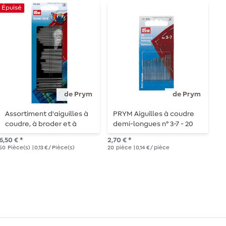
Épuisé
de Prym
de Prym
Assortiment d'aiguilles à
PRYM Aiguilles à coudre
P
coudre, à broder et à
demi-longues n° 3-7 - 20
b
repriser PRYM avec
pièces
p
6,50 € *
2,70 € *
4,1
enfileur - 50 aiguilles
50
Pièce(s)
| 0,13 € / Pièce(s)
20
pièce
| 0,14 € / pièce
30