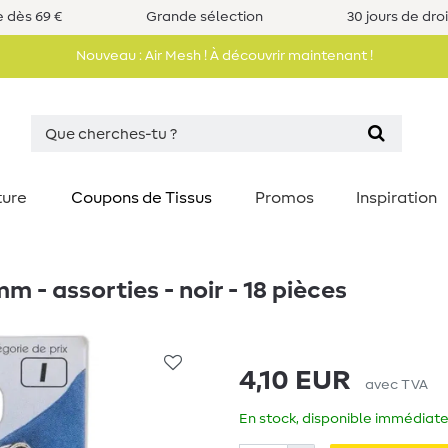
e dès 69 €
Grande sélection
30 jours de dro
Nouveau : Air Mesh ! À découvrir maintenant !
ture
Coupons de Tissus
Promos
Inspiration
 - assorties - noir - 18 pièces
4,10 EUR
avec TVA
En stock, disponible immédiate