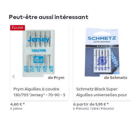
Peut-être aussi intéressant
Épuisé
de Prym
de Schmetz
Prym Aiguilles à coudre
Schmetz Black Super
130/705 "Jersey" - 70-90 - 5
Aiguilles universelles pour
pièces
machines à coudre
4,60 € *
à partir de 5,95 € *
5
pièce
5
Pièce(s)
| 1,19 € / Pièce(s)