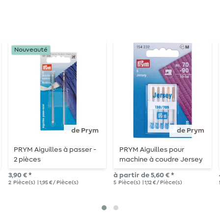
Nouveauté
de Prym
de Prym
PRYM Aiguilles à passer -
PRYM Aiguilles pour
2 pièces
machine à coudre Jersey
3,90 € *
à partir de 5,60 € *
2
Pièce(s)
| 1,95 € / Pièce(s)
5
Pièce(s)
| 1,12 € / Pièce(s)