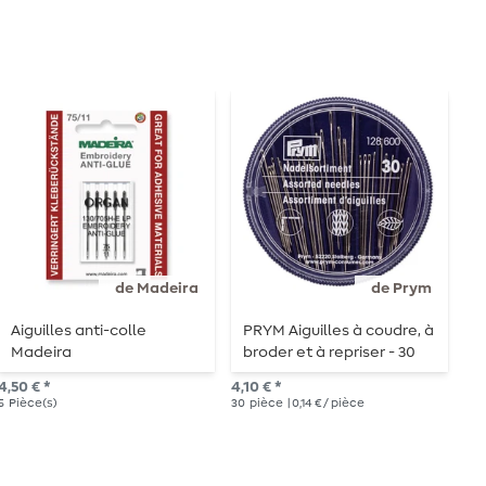
de Madeira
de Prym
Aiguilles anti-colle
PRYM Aiguilles à coudre, à
P
Madeira
broder et à repriser - 30
d
pièces
4,50 € *
4,10 € *
6,2
5
Pièce(s)
30
pièce
| 0,14 € / pièce