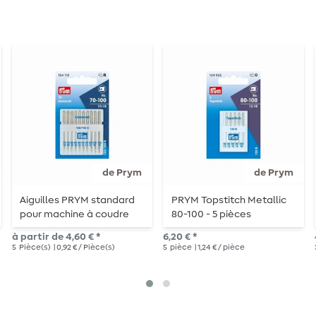
de Prym
de Prym
Aiguilles PRYM standard
PRYM Topstitch Metallic
pour machine à coudre
80-100 - 5 pièces
à partir de 4,60 € *
6,20 € *
5
Pièce(s)
| 0,92 € / Pièce(s)
5
pièce
| 1,24 € / pièce