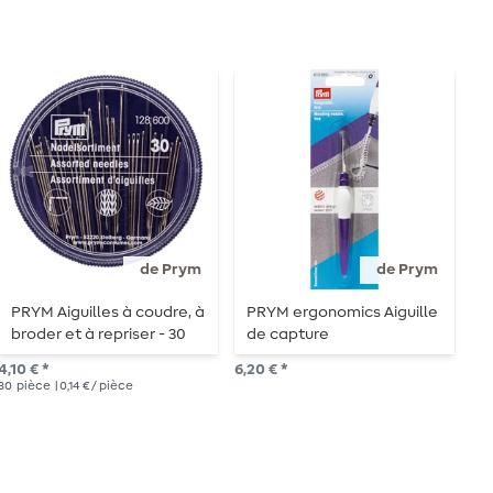
de Prym
de Prym
PRYM Aiguilles à coudre, à
PRYM ergonomics Aiguille
P
broder et à repriser - 30
de capture
p
pièces
4,10 € *
6,20 € *
5,9
30
pièce
| 0,14 € / pièce
10
G