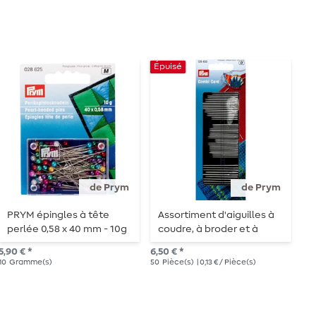
Épuisé
de Prym
de Prym
PRYM épingles à tête
Assortiment d'aiguilles à
P
perlée 0,58 x 40 mm - 10g
coudre, à broder et à
m
repriser PRYM avec
5,90 € *
6,50 € *
à p
enfileur - 50 aiguilles
10
Gramme(s)
50
Pièce(s)
| 0,13 € / Pièce(s)
5
Pi