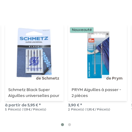
Nouveauté
de Schmetz
de Prym
Schmetz Black Super
PRYM Aiguilles à passer -
Aiguilles universelles pour
2 pièces
machines à coudre
à partir de 5,95 € *
3,90 € *
5
Pièce(s)
| 1,19 € / Pièce(s)
2
Pièce(s)
| 1,95 € / Pièce(s)