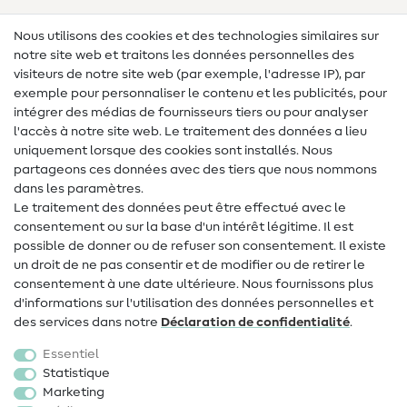
Lexique des tissus
Nous utilisons des cookies et des technologies similaires sur
notre site web et traitons les données personnelles des
Lexique de couture
visiteurs de notre site web (par exemple, l'adresse IP), par
Tutos de couture
exemple pour personnaliser le contenu et les publicités, pour
intégrer des médias de fournisseurs tiers ou pour analyser
Aide & contact
l'accès à notre site web. Le traitement des données a lieu
uniquement lorsque des cookies sont installés. Nous
Contact
partageons ces données avec des tiers que nous nommons
dans les paramètres.
Changement de propriétaire
Le traitement des données peut être effectué avec le
consentement ou sur la base d'un intérêt légitime. Il est
FAQ
possible de donner ou de refuser son consentement. Il existe
Droit de rétractation
un droit de ne pas consentir et de modifier ou de retirer le
consentement à une date ultérieure. Nous fournissons plus
Populaire
d'informations sur l'utilisation des données personnelles et
des services dans notre
Déclaration de confidentialité
.
Tissus
Essentiel
Accessoires de couture
Statistique
Marketing
Promotions