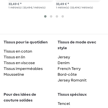
Chorus Beige Turquoise
Bugs Grids Petrol
i
33,49 € *
33,49 € *
33,
B
1
mètre(s)
| 33,49 € / mètre(s)
1
mètre(s)
| 33,49 € / mètre(s)
1
mè
L
Tissus pour le quotidien
Tissus de mode avec
style
Tissus en coton
Tissus en lin
Jersey
Tissus en viscose
Denim
Tissus imperméables
French Terry
Mousseline
Bord-côte
Jersey Romanit
Pour des idées de
Tissus spéciaux
couture solides
Tencel