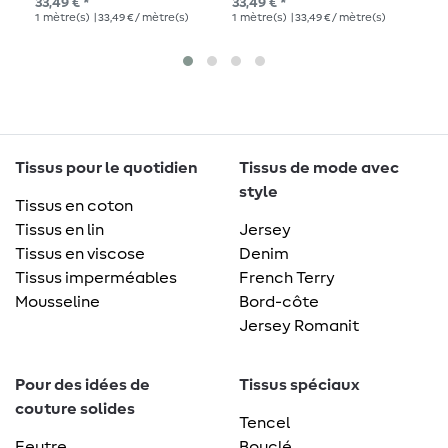
33,49 € *
33,49 € *
13,
Beetles & Bugs Grids
1
mètre(s)
| 33,49 € / mètre(s)
1
mètre(s)
| 33,49 € / mètre(s)
1
mè
Bleu
Tissus pour le quotidien
Tissus de mode avec
style
Tissus en coton
Tissus en lin
Jersey
Tissus en viscose
Denim
Tissus imperméables
French Terry
Mousseline
Bord-côte
Jersey Romanit
Pour des idées de
Tissus spéciaux
couture solides
Tencel
Feutre
Bouclé