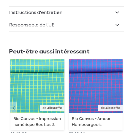
Instructions d'entretien
Responsable de l'UE
Peut-être aussi intéressant
de Albstoffe
de Albstoffe
Bio Canvas - Impression
Bio Canvas - Amour
P
numérique Beetles &
Hambourgeois
P
Bugs Grids Petrol
impression numérique