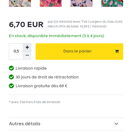
par
0,5
mètre(s)
avec TVA
( Largeur du tissu (cm):
6,70 EUR
148 cm | Prix de base
13,39 € / mètre(s)
)
En stock, disponible immédiatement (3 à 4 jours)
Dans le panier
Livraison rapide
30 jours de droit de rétractation
Livraison gratuite dès 69 €
* avec TVA hors
Frais de livraison
Autres détails