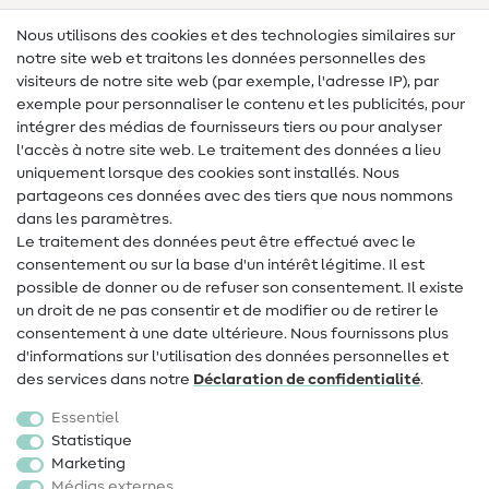
Lexique des tissus
Nous utilisons des cookies et des technologies similaires sur
notre site web et traitons les données personnelles des
Lexique de couture
visiteurs de notre site web (par exemple, l'adresse IP), par
Tutos de couture
exemple pour personnaliser le contenu et les publicités, pour
intégrer des médias de fournisseurs tiers ou pour analyser
Aide & contact
l'accès à notre site web. Le traitement des données a lieu
uniquement lorsque des cookies sont installés. Nous
Contact
partageons ces données avec des tiers que nous nommons
dans les paramètres.
Changement de propriétaire
Le traitement des données peut être effectué avec le
consentement ou sur la base d'un intérêt légitime. Il est
FAQ
possible de donner ou de refuser son consentement. Il existe
Droit de rétractation
un droit de ne pas consentir et de modifier ou de retirer le
consentement à une date ultérieure. Nous fournissons plus
Populaire
d'informations sur l'utilisation des données personnelles et
des services dans notre
Déclaration de confidentialité
.
Tissus
Essentiel
Accessoires de couture
Statistique
Marketing
Promotions
Médias externes