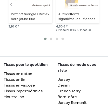
de Monoquick
Nombreuses couleurs
Patch 2 triangles Reflex
Autocollants
A
bord jaune fluo
signalétiques - flèches
r
5,3 cm x 7,0 cm -
c
3,10 € *
4,50 € *
4,7
autocollants
f
2
Pièce(s)
| 2,25 € / Pièce(s)
4
P
Tissus pour le quotidien
Tissus de mode avec
style
Tissus en coton
Tissus en lin
Jersey
Tissus en viscose
Denim
Tissus imperméables
French Terry
Mousseline
Bord-côte
Jersey Romanit