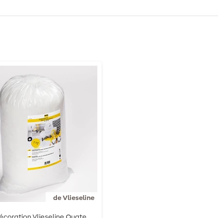
de Vlieseline
coration Vlieseline Ouate