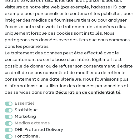
notre site web et traitons les données personnelles des
Lexique de couture
visiteurs de notre site web (par exemple, l'adresse IP), par
Tutos de couture
exemple pour personnaliser le contenu et les publicités, pour
intégrer des médias de fournisseurs tiers ou pour analyser
Aide & contact
l'accès à notre site web. Le traitement des données a lieu
uniquement lorsque des cookies sont installés. Nous
Contact
partageons ces données avec des tiers que nous nommons
dans les paramètres.
Changement de propriétaire
Le traitement des données peut être effectué avec le
consentement ou sur la base d'un intérêt légitime. Il est
FAQ
possible de donner ou de refuser son consentement. Il existe
Droit de rétractation
un droit de ne pas consentir et de modifier ou de retirer le
consentement à une date ultérieure. Nous fournissons plus
Populaire
d'informations sur l'utilisation des données personnelles et
des services dans notre
Déclaration de confidentialité
.
Tissus
Essentiel
Accessoires de couture
Statistique
Marketing
Promotions
Médias externes
DHL Preferred Delivery
Fonctionnel