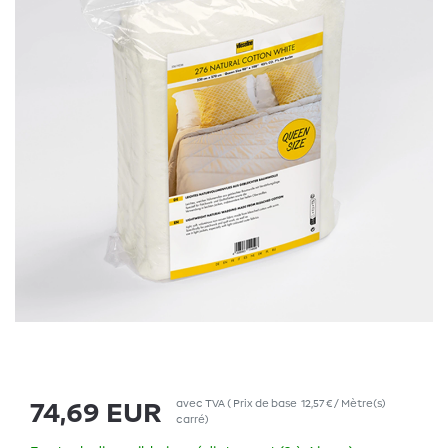
avec TVA
(
Prix de base
12,57 € / Mètre(s)
74,69 EUR
carré
)