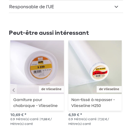
Responsable de l'UE
Peut-être aussi intéressant
de Vlieseline
de Vlieseline
Garniture pour
Non-tissé à repasser -
E
chabraque - Vlieseline
Vlieseline H250
t
S320 thermocollante
1
10,69 € *
6,59 € *
18,
0.9
Mètre(s) carré
| 11,88 € /
0.9
Mètre(s) carré
| 7,32 € /
0.9
Mètre(s) carré
Mètre(s) carré
Mèt