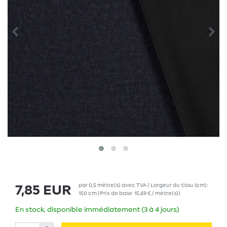
par
0,5
mètre(s)
avec TVA
( Largeur du tissu (cm):
7,85 EUR
150 cm | Prix de base
15,69 € / mètre(s)
)
En stock, disponible immédiatement (3 à 4 jours)