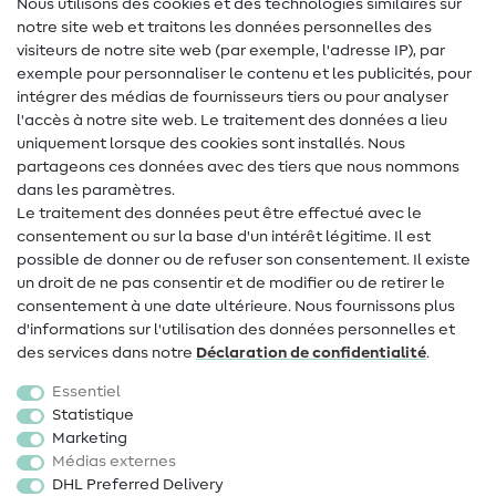
Nous utilisons des cookies et des technologies similaires sur
notre site web et traitons les données personnelles des
Lexique de couture
visiteurs de notre site web (par exemple, l'adresse IP), par
Tutos de couture
exemple pour personnaliser le contenu et les publicités, pour
intégrer des médias de fournisseurs tiers ou pour analyser
Aide & contact
l'accès à notre site web. Le traitement des données a lieu
uniquement lorsque des cookies sont installés. Nous
Contact
partageons ces données avec des tiers que nous nommons
dans les paramètres.
Changement de propriétaire
Le traitement des données peut être effectué avec le
consentement ou sur la base d'un intérêt légitime. Il est
FAQ
possible de donner ou de refuser son consentement. Il existe
Droit de rétractation
un droit de ne pas consentir et de modifier ou de retirer le
consentement à une date ultérieure. Nous fournissons plus
Populaire
d'informations sur l'utilisation des données personnelles et
des services dans notre
Déclaration de confidentialité
.
Tissus
Essentiel
Accessoires de couture
Statistique
Marketing
Promotions
Médias externes
DHL Preferred Delivery