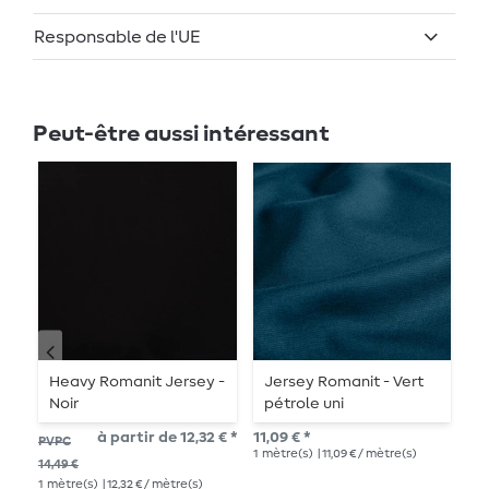
Responsable de l'UE
Peut-être aussi intéressant
-
Heavy Romanit Jersey -
Jersey Romanit - Vert
J
Noir
pétrole uni
L
à partir de 12,32 € *
11,09 € *
PVPC
PVP
1
mètre(s)
| 11,09 € / mètre(s)
1
mè
14,49 €
1
mètre(s)
| 12,32 € / mètre(s)