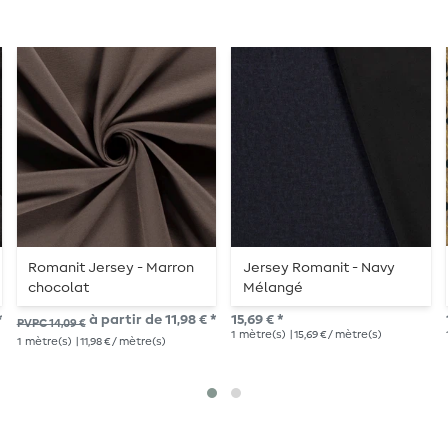
Romanit Jersey - Marron
Jersey Romanit - Navy
chocolat
Mélangé
*
à partir de 11,98 € *
15,69 € *
PVPC 14,09 €
1
mètre(s)
| 15,69 € / mètre(s)
1
mètre(s)
| 11,98 € / mètre(s)