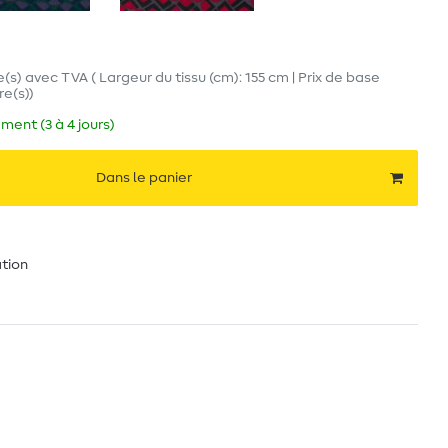
e(s)
avec TVA
( Largeur du tissu (cm): 155 cm | Prix de base
re(s)
)
ment (3 à 4 jours)
Dans le panier
ation