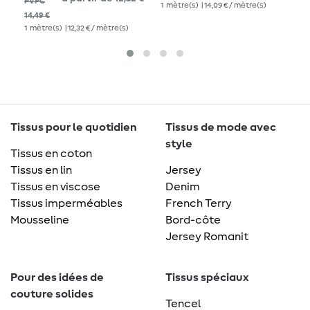
PVPC
PV
1
mètre(s)
| 14,09 € / mètre(s)
14,49 €
14,
1
mètre(s)
| 12,32 € / mètre(s)
1
mè
Tissus pour le quotidien
Tissus de mode avec
style
Tissus en coton
Tissus en lin
Jersey
Tissus en viscose
Denim
Tissus imperméables
French Terry
Mousseline
Bord-côte
Jersey Romanit
Pour des idées de
Tissus spéciaux
couture solides
Tencel