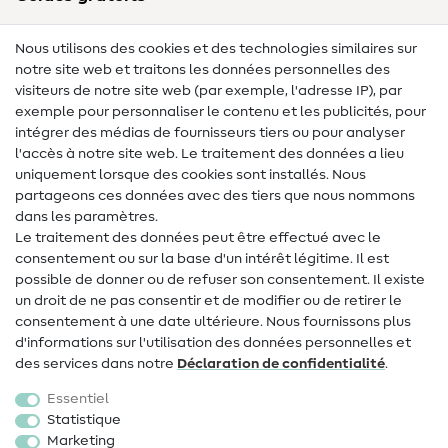
Lexique des tissus
Nous utilisons des cookies et des technologies similaires sur
notre site web et traitons les données personnelles des
Lexique de couture
visiteurs de notre site web (par exemple, l'adresse IP), par
Tutos de couture
exemple pour personnaliser le contenu et les publicités, pour
intégrer des médias de fournisseurs tiers ou pour analyser
Aide & contact
l'accès à notre site web. Le traitement des données a lieu
uniquement lorsque des cookies sont installés. Nous
Contact
partageons ces données avec des tiers que nous nommons
dans les paramètres.
Changement de propriétaire
Le traitement des données peut être effectué avec le
consentement ou sur la base d'un intérêt légitime. Il est
FAQ
possible de donner ou de refuser son consentement. Il existe
Droit de rétractation
un droit de ne pas consentir et de modifier ou de retirer le
consentement à une date ultérieure. Nous fournissons plus
Populaire
d'informations sur l'utilisation des données personnelles et
des services dans notre
Déclaration de confidentialité
.
Tissus
Essentiel
Accessoires de couture
Statistique
Marketing