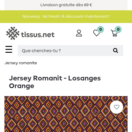
Livraison gratuite dès 69 €
Nouveau : Air Mesh ! À découvrir maintenant !
0
0
☰
Jersey romanite
Jersey Romanit - Losanges
Orange