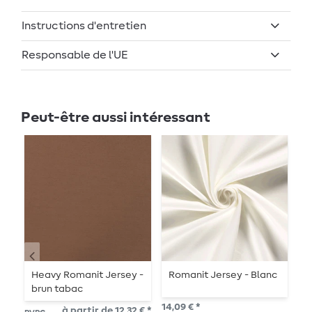
Instructions d'entretien
Responsable de l'UE
Peut-être aussi intéressant
Heavy Romanit Jersey -
Romanit Jersey - Blanc
H
brun tabac
N
14,09 € *
à partir de 12,32 € *