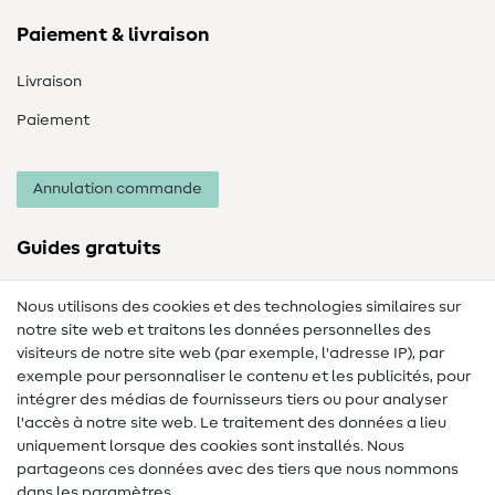
Paiement & livraison
Livraison
Paiement
Annulation commande
Guides gratuits
Lexique des tissus
Nous utilisons des cookies et des technologies similaires sur
notre site web et traitons les données personnelles des
Lexique de couture
visiteurs de notre site web (par exemple, l'adresse IP), par
Tutos de couture
exemple pour personnaliser le contenu et les publicités, pour
intégrer des médias de fournisseurs tiers ou pour analyser
Aide & contact
l'accès à notre site web. Le traitement des données a lieu
uniquement lorsque des cookies sont installés. Nous
Contact
partageons ces données avec des tiers que nous nommons
dans les paramètres.