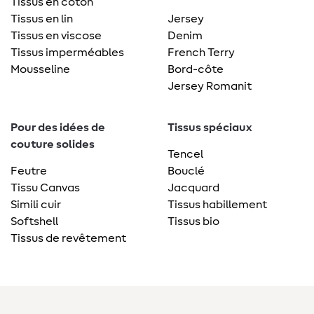
Tissus en coton
Tissus en lin
Jersey
Tissus en viscose
Denim
Tissus imperméables
French Terry
Mousseline
Bord-côte
Jersey Romanit
Pour des idées de
Tissus spéciaux
couture solides
Tencel
Feutre
Bouclé
Tissu Canvas
Jacquard
Simili cuir
Tissus habillement
Softshell
Tissus bio
Tissus de revêtement