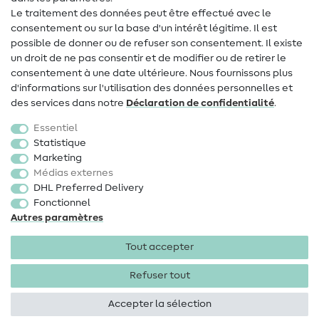
Changement de propriétaire
Le traitement des données peut être effectué avec le
consentement ou sur la base d'un intérêt légitime. Il est
FAQ
possible de donner ou de refuser son consentement. Il existe
Droit de rétractation
un droit de ne pas consentir et de modifier ou de retirer le
consentement à une date ultérieure. Nous fournissons plus
Populaire
d'informations sur l'utilisation des données personnelles et
des services dans notre
Déclaration de confidentialité
.
Tissus
Essentiel
Accessoires de couture
Statistique
Marketing
Promotions
Médias externes
DHL Preferred Delivery
Fonctionnel
Autres paramètres
Tout accepter
Mentions légales
Protection des données
CGV
Droit
de rétractation
Refuser tout
Accepter la sélection
Droits d'auteur 2026 SewIY GmbH