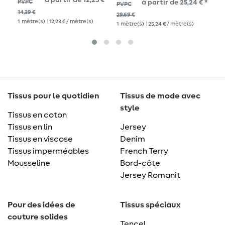
à partir de 12,23 € *
PVPC
à partir de 25,24 € *
26,
PVPC
H
1
mè
14,39 €
29,69 €
1
mètre(s)
| 12,23 € / mètre(s)
1
mètre(s)
| 25,24 € / mètre(s)
Tissus pour le quotidien
Tissus de mode avec
style
Tissus en coton
Tissus en lin
Jersey
Tissus en viscose
Denim
Tissus imperméables
French Terry
Mousseline
Bord-côte
Jersey Romanit
Pour des idées de
Tissus spéciaux
couture solides
Tencel