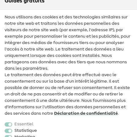
Guides gratuits
Lexique des tissus
Nous utilisons des cookies et des technologies similaires sur
notre site web et traitons les données personnelles des
Lexique de couture
visiteurs de notre site web (par exemple, l'adresse IP), par
Tutos de couture
exemple pour personnaliser le contenu et les publicités, pour
intégrer des médias de fournisseurs tiers ou pour analyser
Aide & contact
l'accès à notre site web. Le traitement des données a lieu
uniquement lorsque des cookies sont installés. Nous
Contact
partageons ces données avec des tiers que nous nommons
dans les paramètres.
Changement de propriétaire
Le traitement des données peut être effectué avec le
consentement ou sur la base d'un intérêt légitime. Il est
FAQ
possible de donner ou de refuser son consentement. Il existe
Droit de rétractation
un droit de ne pas consentir et de modifier ou de retirer le
consentement à une date ultérieure. Nous fournissons plus
Populaire
d'informations sur l'utilisation des données personnelles et
des services dans notre
Déclaration de confidentialité
.
Tissus
Essentiel
Accessoires de couture
Statistique