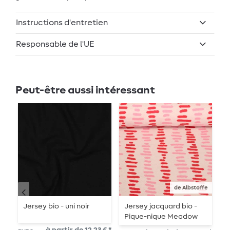
Instructions d'entretien
Responsable de l'UE
Peut-être aussi intéressant
de Albstoffe
Jersey bio - uni noir
Jersey jacquard bio -
B
Pique-nique Meadow
L
Beige Rouge
n