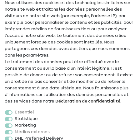
Nous utilisons des cookies et des technologies similaires sur
notre site web et traitons les données personnelles des
Lexique de couture
visiteurs de notre site web (par exemple, l'adresse IP), par
Tutos de couture
exemple pour personnaliser le contenu et les publicités, pour
intégrer des médias de fournisseurs tiers ou pour analyser
Aide & contact
l'accès à notre site web. Le traitement des données a lieu
uniquement lorsque des cookies sont installés. Nous
Contact
partageons ces données avec des tiers que nous nommons
dans les paramètres.
Changement de propriétaire
Le traitement des données peut être effectué avec le
consentement ou sur la base d'un intérêt légitime. Il est
FAQ
possible de donner ou de refuser son consentement. Il existe
Droit de rétractation
un droit de ne pas consentir et de modifier ou de retirer le
consentement à une date ultérieure. Nous fournissons plus
Populaire
d'informations sur l'utilisation des données personnelles et
des services dans notre
Déclaration de confidentialité
.
Tissus
Essentiel
Accessoires de couture
Statistique
Marketing
Promotions
Médias externes
DHL Preferred Delivery