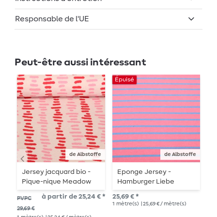
Responsable de l'UE
Peut-être aussi intéressant
Épuisé
de Albstoffe
de Albstoffe
Jersey jacquard bio -
Eponge Jersey -
B
Pique-nique Meadow
Hamburger Liebe
L
Beige Rouge
rayures rose bleu clair
n
à partir de 25,24 € *
25,69 € *
26,
PVPC
H
1
mètre(s)
| 25,69 € / mètre(s)
1
mè
29,69 €