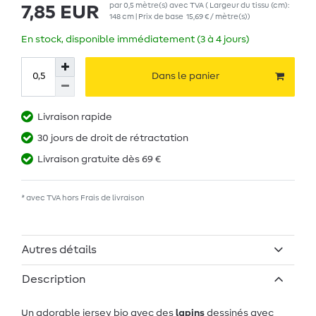
par
0,5
mètre(s)
avec TVA
( Largeur du tissu (cm):
7,85 EUR
148 cm | Prix de base
15,69 € / mètre(s)
)
En stock, disponible immédiatement (3 à 4 jours)
Dans le panier
Livraison rapide
30 jours de droit de rétractation
Livraison gratuite dès 69 €
* avec TVA hors
Frais de livraison
Autres détails
Description
Un adorable jersey bio avec des
lapins
dessinés avec