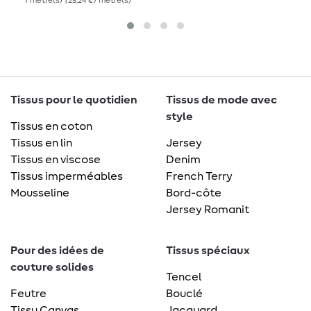
1
mètre(s)
| 25,24 € / mètre(s)
Tissus pour le quotidien
Tissus de mode avec
style
Tissus en coton
Tissus en lin
Jersey
Tissus en viscose
Denim
Tissus imperméables
French Terry
Mousseline
Bord-côte
Jersey Romanit
Pour des idées de
Tissus spéciaux
couture solides
Tencel
Feutre
Bouclé
Tissu Canvas
Jacquard