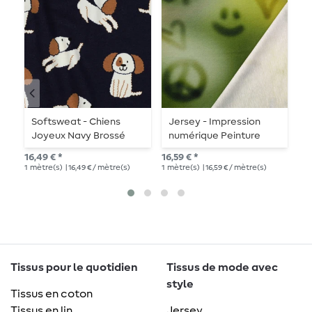
Softsweat - Chiens
Jersey - Impression
J
Joyeux Navy Brossé
numérique Peinture
D
graffiti Kaki
P
16,49 € *
16,59 € *
18,
1
mètre(s)
| 16,49 € / mètre(s)
1
mètre(s)
| 16,59 € / mètre(s)
1
mè
Tissus pour le quotidien
Tissus de mode avec
style
Tissus en coton
Tissus en lin
Jersey