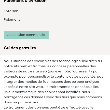
Paiement & livraison
Livraison
Paiement
Annulation commande
Guides gratuits
Lexique des tissus
Nous utilisons des cookies et des technologies similaires sur
notre site web et traitons les données personnelles des
Lexique de couture
visiteurs de notre site web (par exemple, l'adresse IP), par
Tutos de couture
exemple pour personnaliser le contenu et les publicités, pour
intégrer des médias de fournisseurs tiers ou pour analyser
Aide & contact
l'accès à notre site web. Le traitement des données a lieu
uniquement lorsque des cookies sont installés. Nous
Contact
partageons ces données avec des tiers que nous nommons
dans les paramètres.
Changement de propriétaire
Le traitement des données peut être effectué avec le