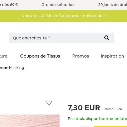
e dès 69 €
Grande sélection
30 jours de dro
Nouveau : Air Mesh ! À découvrir maintenant !
ture
Coupons de Tissus
Promos
Inspiration
ann Miniking
7,30 EUR
avec TVA
En stock, disponible immédiate