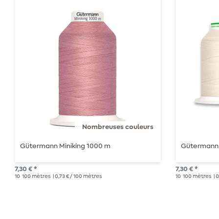
Nombreuses couleurs
Gütermann Miniking 1000 m
Gütermann 
7,30 € *
7,30 € *
10
100 mètres
| 0,73 € / 100 mètres
10
100 mètres
| 