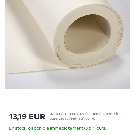
avec TVA
( Largeur du tissu (cm): 45 cm | Prix de
13,19 EUR
base
29,31 € / Mètre(s) carré
)
En stock, disponible immédiatement (3 à 4 jours)