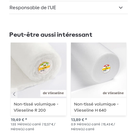
Responsable de l'UE
Peut-être aussi intéressant
de Vlieseline
de Vlieseline
Non-tissé volumique -
Non-tissé volumique -
N
Vlieseline R 200
Vlieseline H 640
-
thermocollant
19,49 € *
13,89 € *
8,8
1.55
Mètre(s) carré
| 12,57 € /
0.9
Mètre(s) carré
| 15,43 € /
1
mè
Mètre(s) carré
Mètre(s) carré