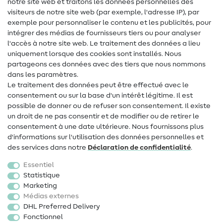
notre site web et traitons les données personnelles des
Lexique de couture
visiteurs de notre site web (par exemple, l'adresse IP), par
Tutos de couture
exemple pour personnaliser le contenu et les publicités, pour
intégrer des médias de fournisseurs tiers ou pour analyser
Aide & contact
l'accès à notre site web. Le traitement des données a lieu
uniquement lorsque des cookies sont installés. Nous
Contact
partageons ces données avec des tiers que nous nommons
dans les paramètres.
Changement de propriétaire
Le traitement des données peut être effectué avec le
consentement ou sur la base d'un intérêt légitime. Il est
FAQ
possible de donner ou de refuser son consentement. Il existe
Droit de rétractation
un droit de ne pas consentir et de modifier ou de retirer le
consentement à une date ultérieure. Nous fournissons plus
Populaire
d'informations sur l'utilisation des données personnelles et
des services dans notre
Déclaration de confidentialité
.
Tissus
Essentiel
Accessoires de couture
Statistique
Marketing
Promotions
Médias externes
DHL Preferred Delivery
Fonctionnel