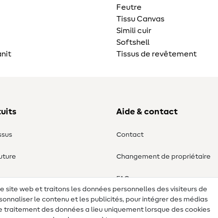
Feutre
Tissu Canvas
Simili cuir
Softshell
nit
Tissus de revêtement
uits
Aide & contact
ssus
Contact
uture
Changement de propriétaire
ure
FAQ
re site web et traitons les données personnelles des visiteurs de
sonnaliser le contenu et les publicités, pour intégrer des médias
Droit de rétractation
 Le traitement des données a lieu uniquement lorsque des cookies