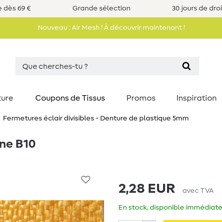
e dès 69 €
Grande sélection
30 jours de dro
Nouveau : Air Mesh ! À découvrir maintenant !
ture
Coupons de Tissus
Promos
Inspiration
Fermetures éclair divisibles - Denture de plastique 5mm
une B10
2,28 EUR
avec TVA
En stock, disponible immédiate