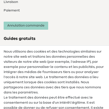
Livraison
Paiement
Annulation commande
Guides gratuits
Lexique des tissus
Nous utilisons des cookies et des technologies similaires sur
notre site web et traitons les données personnelles des
Lexique de couture
visiteurs de notre site web (par exemple, l'adresse IP), par
Tutos de couture
exemple pour personnaliser le contenu et les publicités, pour
intégrer des médias de fournisseurs tiers ou pour analyser
Aide & contact
l'accès à notre site web. Le traitement des données a lieu
uniquement lorsque des cookies sont installés. Nous
Contact
partageons ces données avec des tiers que nous nommons
dans les paramètres.
Changement de propriétaire
Le traitement des données peut être effectué avec le
consentement ou sur la base d'un intérêt légitime. Il est
FAQ
possible de donner ou de refuser son consentement. Il existe