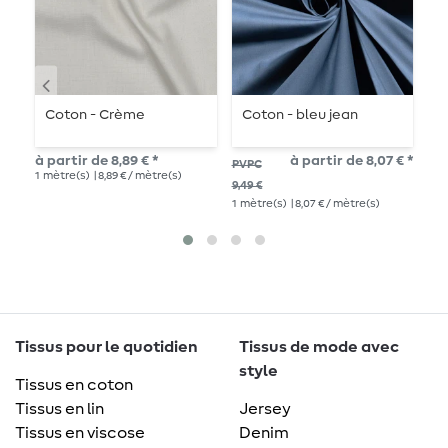
Coton - Crème
Coton - bleu jean
G
B
à partir de 8,89 € *
à partir de 8,07 € *
PVPC
12,
1
mètre(s)
| 8,89 € / mètre(s)
1
mè
9,49 €
1
mètre(s)
| 8,07 € / mètre(s)
Tissus pour le quotidien
Tissus de mode avec
style
Tissus en coton
Tissus en lin
Jersey
Tissus en viscose
Denim