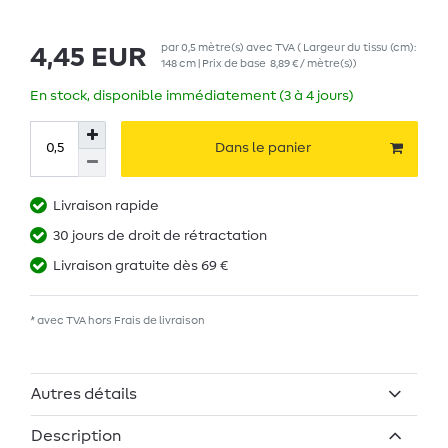
par
0,5
mètre(s)
avec TVA
( Largeur du tissu (cm):
4,45 EUR
148 cm | Prix de base
8,89 € / mètre(s)
)
En stock, disponible immédiatement (3 à 4 jours)
Dans le panier
Livraison rapide
30 jours de droit de rétractation
Livraison gratuite dès 69 €
* avec TVA hors
Frais de livraison
Autres détails
Description