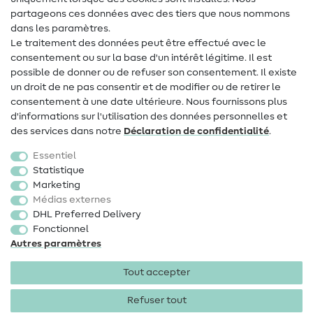
Contact
partageons ces données avec des tiers que nous nommons
dans les paramètres.
Changement de propriétaire
Le traitement des données peut être effectué avec le
consentement ou sur la base d'un intérêt légitime. Il est
FAQ
possible de donner ou de refuser son consentement. Il existe
Droit de rétractation
un droit de ne pas consentir et de modifier ou de retirer le
consentement à une date ultérieure. Nous fournissons plus
Populaire
d'informations sur l'utilisation des données personnelles et
des services dans notre
Déclaration de confidentialité
.
Tissus
Essentiel
Accessoires de couture
Statistique
Marketing
Promotions
Médias externes
DHL Preferred Delivery
Fonctionnel
Autres paramètres
Tout accepter
Mentions légales
Protection des données
CGV
Droit
de rétractation
Refuser tout