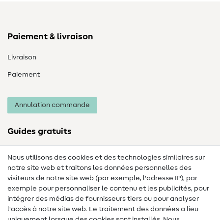
Paiement & livraison
Livraison
Paiement
Annulation commande
Guides gratuits
Lexique des tissus
Nous utilisons des cookies et des technologies similaires sur
notre site web et traitons les données personnelles des
Lexique de couture
visiteurs de notre site web (par exemple, l'adresse IP), par
Tutos de couture
exemple pour personnaliser le contenu et les publicités, pour
intégrer des médias de fournisseurs tiers ou pour analyser
Aide & contact
l'accès à notre site web. Le traitement des données a lieu
uniquement lorsque des cookies sont installés. Nous