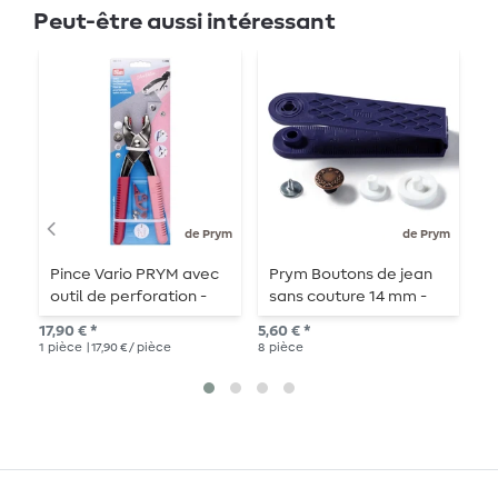
Peut-être aussi intéressant
de Prym
de Prym
Pince Vario PRYM avec
Prym Boutons de jean
B
outil de perforation -
sans couture 14 mm -
p
Myrtille
vieux cuivre - 8 pièces
M
17,90 € *
5,60 € *
1,0
1
pièce
| 17,90 € / pièce
8
pièce