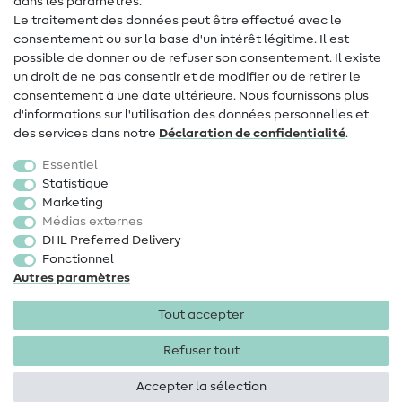
dans les paramètres.
Changement de propriétaire
Le traitement des données peut être effectué avec le
consentement ou sur la base d'un intérêt légitime. Il est
FAQ
possible de donner ou de refuser son consentement. Il existe
Droit de rétractation
un droit de ne pas consentir et de modifier ou de retirer le
consentement à une date ultérieure. Nous fournissons plus
Populaire
d'informations sur l'utilisation des données personnelles et
des services dans notre
Déclaration de confidentialité
.
Tissus
Essentiel
Accessoires de couture
Statistique
Marketing
Promotions
Médias externes
DHL Preferred Delivery
Fonctionnel
Autres paramètres
Tout accepter
Mentions légales
Protection des données
CGV
Droit
de rétractation
Refuser tout
Accepter la sélection
Droits d'auteur 2026 SewIY GmbH