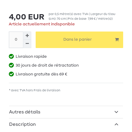
par
0,5
mètre(s)
avec TVA
( Largeur du tissu
4,00 EUR
(cm): 70 cm | Prix de base
7,99 € / mètre(s)
)
Article actuellement indisponible
Dans le panier
Livraison rapide
30 jours de droit de rétractation
Livraison gratuite dès 69 €
* avec TVA hors
Frais de livraison
Autres détails
Description