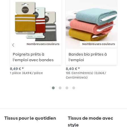
Nombreuses couleurs
Nombreuses couleurs
Poignets prêts à
Bandes bio prêtes à
C
l'emploi avec bandes
l'emploi
S
de collet
8,49 € *
8,40 € *
8,9
1
pièce
| 8,49 € / pièce
135
Centimètre(s)
| 0,06 € /
Centimètre(s)
Tissus pour le quotidien
Tissus de mode avec
style