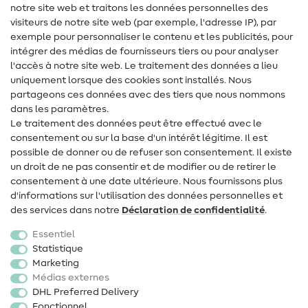
notre site web et traitons les données personnelles des
Lexique de couture
visiteurs de notre site web (par exemple, l'adresse IP), par
Tutos de couture
exemple pour personnaliser le contenu et les publicités, pour
intégrer des médias de fournisseurs tiers ou pour analyser
Aide & contact
l'accès à notre site web. Le traitement des données a lieu
uniquement lorsque des cookies sont installés. Nous
Contact
partageons ces données avec des tiers que nous nommons
dans les paramètres.
Changement de propriétaire
Le traitement des données peut être effectué avec le
consentement ou sur la base d'un intérêt légitime. Il est
FAQ
possible de donner ou de refuser son consentement. Il existe
Droit de rétractation
un droit de ne pas consentir et de modifier ou de retirer le
consentement à une date ultérieure. Nous fournissons plus
Populaire
d'informations sur l'utilisation des données personnelles et
des services dans notre
Déclaration de confidentialité
.
Tissus
Essentiel
Accessoires de couture
Statistique
Marketing
Promotions
Médias externes
DHL Preferred Delivery
Fonctionnel