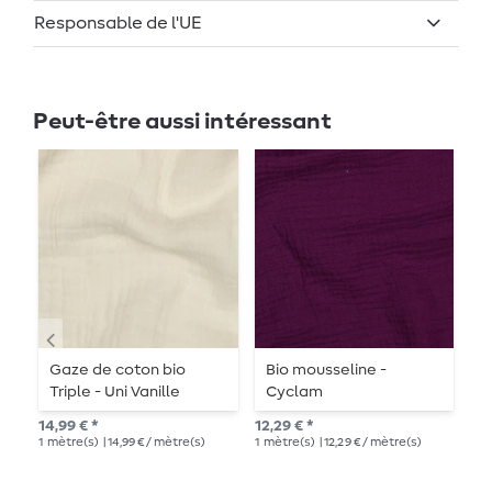
Responsable de l'UE
Peut-être aussi intéressant
Gaze de coton bio
Bio mousseline -
M
Triple - Uni Vanille
Cyclam
b
i
14,99 € *
12,29 € *
PV
L
1
mètre(s)
| 14,99 € / mètre(s)
1
mètre(s)
| 12,29 € / mètre(s)
16,
1
mè