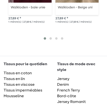
Walkloden - baie unie
Walkloden - Beige uni
W
27,89 € *
27,89 € *
27,
1
mètre(s)
| 27,89 € / mètre(s)
1
mètre(s)
| 27,89 € / mètre(s)
1
mè
Tissus pour le quotidien
Tissus de mode avec
style
Tissus en coton
Tissus en lin
Jersey
Tissus en viscose
Denim
Tissus imperméables
French Terry
Mousseline
Bord-côte
Jersey Romanit