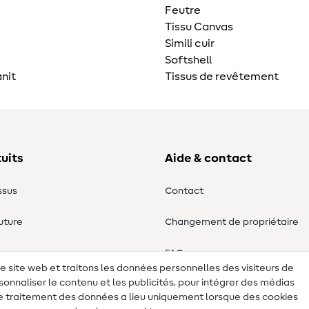
Feutre
Tissu Canvas
Simili cuir
Softshell
nit
Tissus de revêtement
uits
Aide & contact
ssus
Contact
uture
Changement de propriétaire
ure
FAQ
re site web et traitons les données personnelles des visiteurs de
sonnaliser le contenu et les publicités, pour intégrer des médias
Droit de rétractation
 Le traitement des données a lieu uniquement lorsque des cookies