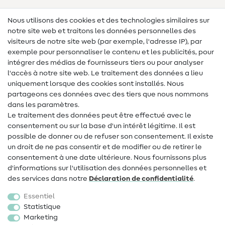
Lexique des tissus
Nous utilisons des cookies et des technologies similaires sur
notre site web et traitons les données personnelles des
Lexique de couture
visiteurs de notre site web (par exemple, l'adresse IP), par
Tutos de couture
exemple pour personnaliser le contenu et les publicités, pour
intégrer des médias de fournisseurs tiers ou pour analyser
Aide & contact
l'accès à notre site web. Le traitement des données a lieu
uniquement lorsque des cookies sont installés. Nous
Contact
partageons ces données avec des tiers que nous nommons
dans les paramètres.
Changement de propriétaire
Le traitement des données peut être effectué avec le
consentement ou sur la base d'un intérêt légitime. Il est
FAQ
possible de donner ou de refuser son consentement. Il existe
Droit de rétractation
un droit de ne pas consentir et de modifier ou de retirer le
consentement à une date ultérieure. Nous fournissons plus
Populaire
d'informations sur l'utilisation des données personnelles et
des services dans notre
Déclaration de confidentialité
.
Tissus
Essentiel
Accessoires de couture
Statistique
Marketing
Promotions