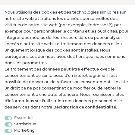
Lexique des tissus
Nous utilisons des cookies et des technologies similaires sur
notre site web et traitons les données personnelles des
Lexique de couture
visiteurs de notre site web (par exemple, l'adresse IP), par
Tutos de couture
exemple pour personnaliser le contenu et les publicités, pour
intégrer des médias de fournisseurs tiers ou pour analyser
Aide & contact
l'accès à notre site web. Le traitement des données a lieu
uniquement lorsque des cookies sont installés. Nous
Contact
partageons ces données avec des tiers que nous nommons
dans les paramètres.
Changement de propriétaire
Le traitement des données peut être effectué avec le
consentement ou sur la base d'un intérêt légitime. Il est
FAQ
possible de donner ou de refuser son consentement. Il existe
Droit de rétractation
un droit de ne pas consentir et de modifier ou de retirer le
consentement à une date ultérieure. Nous fournissons plus
Populaire
d'informations sur l'utilisation des données personnelles et
des services dans notre
Déclaration de confidentialité
.
Tissus
Essentiel
Accessoires de couture
Statistique
Marketing
Promotions