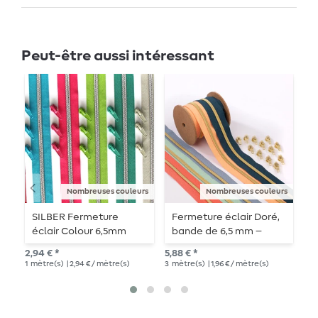
Peut-être aussi intéressant
Nombreuses couleurs
Nombreuses couleurs
SILBER Fermeture
Fermeture éclair Doré,
F
éclair Colour 6,5mm
bande de 6,5 mm –
f
chenille - 1 mètre de
longueur 3 m –
l
2,94 € *
5,88 € *
3,0
longueur - métallisée
métallisée
1
mètre(s)
| 2,94 € / mètre(s)
3
mètre(s)
| 1,96 € / mètre(s)
1
mè