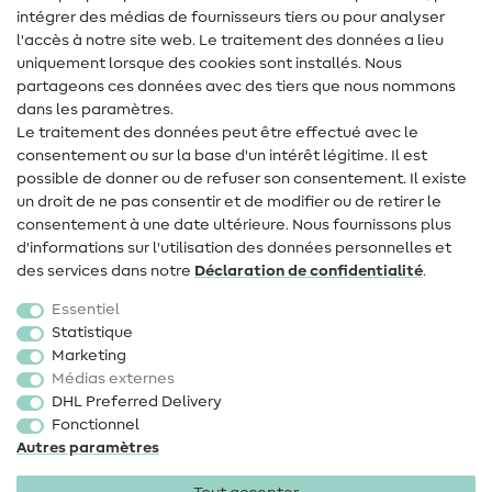
intégrer des médias de fournisseurs tiers ou pour analyser
Aide & contact
l'accès à notre site web. Le traitement des données a lieu
uniquement lorsque des cookies sont installés. Nous
Contact
partageons ces données avec des tiers que nous nommons
dans les paramètres.
Changement de propriétaire
Le traitement des données peut être effectué avec le
consentement ou sur la base d'un intérêt légitime. Il est
FAQ
possible de donner ou de refuser son consentement. Il existe
Droit de rétractation
un droit de ne pas consentir et de modifier ou de retirer le
consentement à une date ultérieure. Nous fournissons plus
Populaire
d'informations sur l'utilisation des données personnelles et
des services dans notre
Déclaration de confidentialité
.
Tissus
Essentiel
Accessoires de couture
Statistique
Marketing
Promotions
Médias externes
DHL Preferred Delivery
Fonctionnel
Autres paramètres