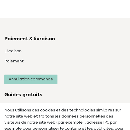
Paiement & livraison
Livraison
Paiement
Annulation commande
Guides gratuits
Lexique des tissus
Nous utilisons des cookies et des technologies similaires sur
notre site web et traitons les données personnelles des
Lexique de couture
visiteurs de notre site web (par exemple, l'adresse IP), par
Tutos de couture
exemple pour personnaliser le contenu et les publicités, pour