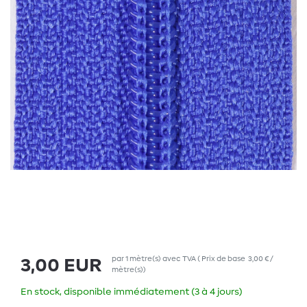
par
1
mètre(s)
avec TVA
(
Prix de base
3,00 € /
3,00 EUR
mètre(s)
)
En stock, disponible immédiatement (3 à 4 jours)