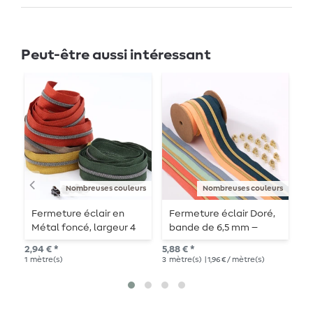
Peut-être aussi intéressant
Nombreuses couleurs
Nombreuses couleurs
Fermeture éclair en
Fermeture éclair Doré,
F
Métal foncé, largeur 4
bande de 6,5 mm –
r
mm - longueur 1 m -
longueur 3 m –
l
2,94 € *
5,88 € *
2,9
métallisée
métallisée
m
1
mètre(s)
3
mètre(s)
| 1,96 € / mètre(s)
1
mè