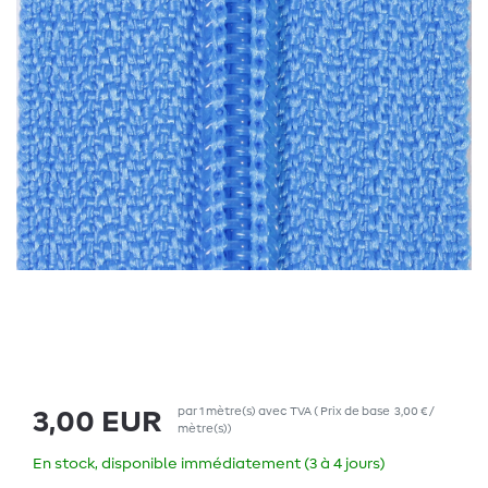
par
1
mètre(s)
avec TVA
(
Prix de base
3,00 € /
3,00 EUR
mètre(s)
)
En stock, disponible immédiatement (3 à 4 jours)