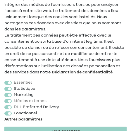
intégrer des médias de fournisseurs tiers ou pour analyser
Aide & contact
l'accès à notre site web. Le traitement des données a lieu
uniquement lorsque des cookies sont installés. Nous
Contact
partageons ces données avec des tiers que nous nommons
dans les paramètres.
Changement de propriétaire
Le traitement des données peut être effectué avec le
consentement ou sur la base d'un intérêt légitime. Il est
FAQ
possible de donner ou de refuser son consentement. Il existe
Droit de rétractation
un droit de ne pas consentir et de modifier ou de retirer le
consentement à une date ultérieure. Nous fournissons plus
Populaire
d'informations sur l'utilisation des données personnelles et
des services dans notre
Déclaration de confidentialité
.
Tissus
Essentiel
Accessoires de couture
Statistique
Marketing
Promotions
Médias externes
DHL Preferred Delivery
Fonctionnel
Autres paramètres