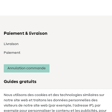
Paiement & livraison
Livraison
Paiement
Annulation commande
Guides gratuits
Lexique des tissus
Nous utilisons des cookies et des technologies similaires sur
notre site web et traitons les données personnelles des
Lexique de couture
visiteurs de notre site web (par exemple, l'adresse IP), par
Tutos de couture
exemple pour personnaliser le contenu et les publicités, pour