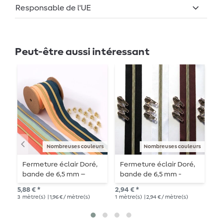
Responsable de l'UE
Peut-être aussi intéressant
Nombreuses couleurs
Nombreuses couleurs
Fermeture éclair Doré,
Fermeture éclair Doré,
F
bande de 6,5 mm –
bande de 6,5 mm -
a
longueur 3 m –
longueur 1 m -
6
5,88 € *
2,94 € *
2,9
métallisée
métallisée
l
3
mètre(s)
| 1,96 € / mètre(s)
1
mètre(s)
| 2,94 € / mètre(s)
1
mè