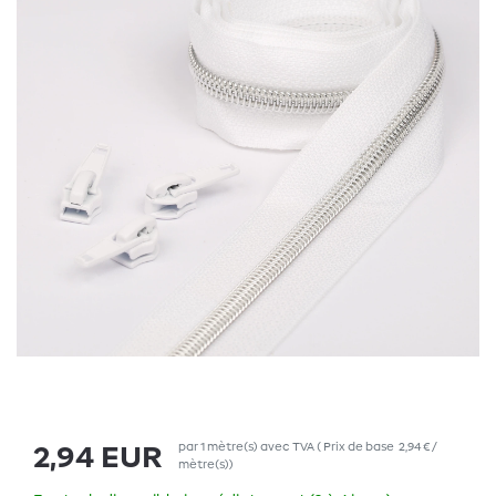
par
1
mètre(s)
avec TVA
(
Prix de base
2,94 € /
2,94 EUR
mètre(s)
)