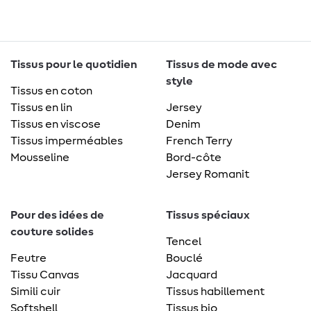
Tissus pour le quotidien
Tissus de mode avec
style
Tissus en coton
Tissus en lin
Jersey
Tissus en viscose
Denim
Tissus imperméables
French Terry
Mousseline
Bord-côte
Jersey Romanit
Pour des idées de
Tissus spéciaux
couture solides
Tencel
Feutre
Bouclé
Tissu Canvas
Jacquard
Simili cuir
Tissus habillement
Softshell
Tissus bio