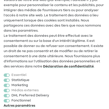
visiteurs de notre site web (par exemple, l'adresse IP), par
Tutos de couture
exemple pour personnaliser le contenu et les publicités, pour
intégrer des médias de fournisseurs tiers ou pour analyser
Aide & contact
l'accès à notre site web. Le traitement des données a lieu
uniquement lorsque des cookies sont installés. Nous
Contact
partageons ces données avec des tiers que nous nommons
dans les paramètres.
Changement de propriétaire
Le traitement des données peut être effectué avec le
consentement ou sur la base d'un intérêt légitime. Il est
FAQ
possible de donner ou de refuser son consentement. Il existe
Droit de rétractation
un droit de ne pas consentir et de modifier ou de retirer le
consentement à une date ultérieure. Nous fournissons plus
Populaire
d'informations sur l'utilisation des données personnelles et
des services dans notre
Déclaration de confidentialité
.
Tissus
Essentiel
Accessoires de couture
Statistique
Marketing
Promotions
Médias externes
DHL Preferred Delivery
Fonctionnel
Autres paramètres